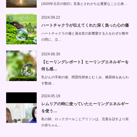
(2025年元旦の朝日）見落とされがちな重要なこと心身…
2024.09.22
ハートチャクラが伝えてくれた深く負った心の傷
ハートチャクラの傷と過去世の影響愛する人をわずか数年
の間に、立…
2024.06.30
【ヒーリングレポート】ヒーリングエネルギーを
何も感…
乳がんの手術の後、間質性肺炎とむくみ、糖尿病をあらわ
す数値…
2024.05.19
レムリアの時に使っていたヒーリングエネルギー
を使う…
私の師、ロックガールことアリソンは、言葉を話すより前
の赤ちゃん…