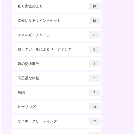
私と家族のこと
10
幸せになるマインドセット
10
エネルギーチャージ
6
ロックガールによるリーディング
5
娘の交通事故
4
不思議な体験
2
感想
7
ヒーリング
44
サイキックリーディング
22