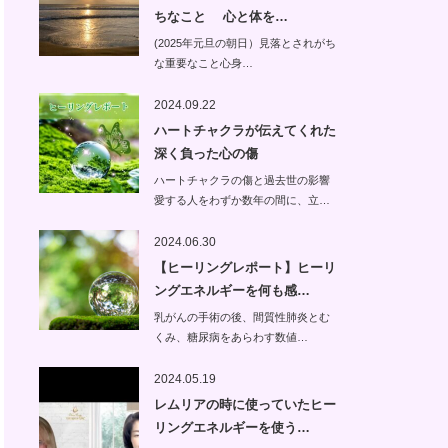
ちなこと 心と体を…
(2025年元旦の朝日）見落とされがち
な重要なこと心身…
2024.09.22
ハートチャクラが伝えてくれた
深く負った心の傷
ハートチャクラの傷と過去世の影響
愛する人をわずか数年の間に、立…
2024.06.30
【ヒーリングレポート】ヒーリ
ングエネルギーを何も感…
乳がんの手術の後、間質性肺炎とむ
くみ、糖尿病をあらわす数値…
2024.05.19
レムリアの時に使っていたヒー
リングエネルギーを使う…