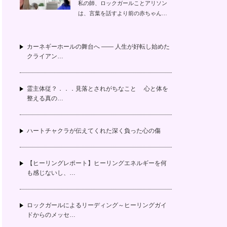
私の師、ロックガールことアリソン
は、言葉を話すより前の赤ちゃん…
カーネギーホールの舞台へ —— 人生が好転し始めた
クライアン…
霊主体従？．．．見落とされがちなこと 心と体を
整える真の…
ハートチャクラが伝えてくれた深く負った心の傷
【ヒーリングレポート】ヒーリングエネルギーを何
も感じないし、…
ロックガールによるリーディング～ヒーリングガイ
ドからのメッセ…