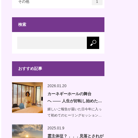
その他
1
検索
おすすめ記事
2026.01.20
カーネギーホールの舞台
へ —— 人生が好転し始めた…
嬉しいご報告が届いた日今年に入っ
て初めてのヒーリングセッション…
2025.01.9
霊主体従？．．．見落とされが