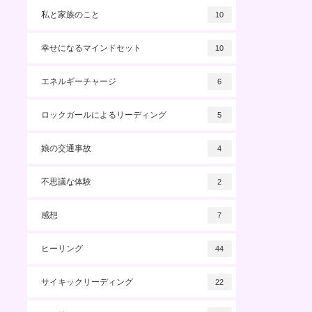
私と家族のこと
10
幸せになるマインドセット
10
エネルギーチャージ
6
ロックガールによるリーディング
5
娘の交通事故
4
不思議な体験
2
感想
7
ヒーリング
44
サイキックリーディング
22