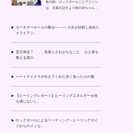
私の師、ロックガールことアリソン
は、言葉を話すより前の赤ちゃん…
カーネギーホールの舞台へ —— 人生が好転し始めた
クライアン…
霊主体従？．．．見落とされがちなこと 心と体を
整える真の…
ハートチャクラが伝えてくれた深く負った心の傷
【ヒーリングレポート】ヒーリングエネルギーを何
も感じないし、…
ロックガールによるリーディング～ヒーリングガイ
ドからのメッセ…