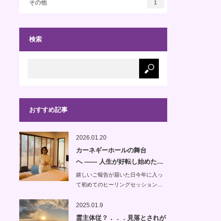
その他
1
検索
おすすめ記事
2026.01.20
カーネギーホールの舞台
へ —— 人生が好転し始めた…
嬉しいご報告が届いた日今年に入っ
て初めてのヒーリングセッション…
2025.01.9
霊主体従？．．．見落とされが