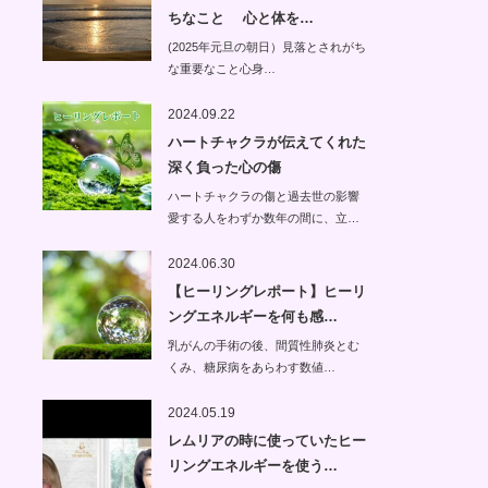
ちなこと 心と体を…
(2025年元旦の朝日）見落とされがち
な重要なこと心身…
2024.09.22
ハートチャクラが伝えてくれた
深く負った心の傷
ハートチャクラの傷と過去世の影響
愛する人をわずか数年の間に、立…
2024.06.30
【ヒーリングレポート】ヒーリ
ングエネルギーを何も感…
乳がんの手術の後、間質性肺炎とむ
くみ、糖尿病をあらわす数値…
2024.05.19
レムリアの時に使っていたヒー
リングエネルギーを使う…