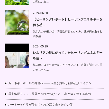
の間に、立…
2024.06.30
【ヒーリングレポート】ヒーリングエネルギーを
何も感…
乳がんの手術の後、間質性肺炎とむくみ、糖尿病をあらわ
す数値…
2024.05.19
レムリアの時に使っていたヒーリングエネルギー
を使う…
私の師、ロックガールことアリソンは、言葉を話すより前
の赤ちゃん…
カーネギーホールの舞台へ —— 人生が好転し始めたクライアン…
霊主体従？．．．見落とされがちなこと 心と体を整える真の…
ハートチャクラが伝えてくれた深く負った心の傷