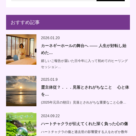
おすすめ記事
2026.01.20
カーネギーホールの舞台へ —— 人生が好転し始
めた…
嬉しいご報告が届いた日今年に入って初めてのヒーリング
セッション…
2025.01.9
霊主体従？．．．見落とされがちなこと 心と体
を…
(2025年元旦の朝日）見落とされがちな重要なこと心身…
2024.09.22
ハートチャクラが伝えてくれた深く負った心の傷
ハートチャクラの傷と過去世の影響愛する人をわずか数年