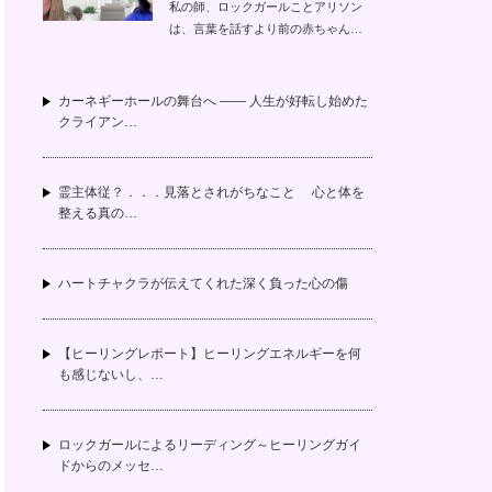
私の師、ロックガールことアリソン
は、言葉を話すより前の赤ちゃん…
カーネギーホールの舞台へ —— 人生が好転し始めた
クライアン…
霊主体従？．．．見落とされがちなこと 心と体を
整える真の…
ハートチャクラが伝えてくれた深く負った心の傷
【ヒーリングレポート】ヒーリングエネルギーを何
も感じないし、…
ロックガールによるリーディング～ヒーリングガイ
ドからのメッセ…