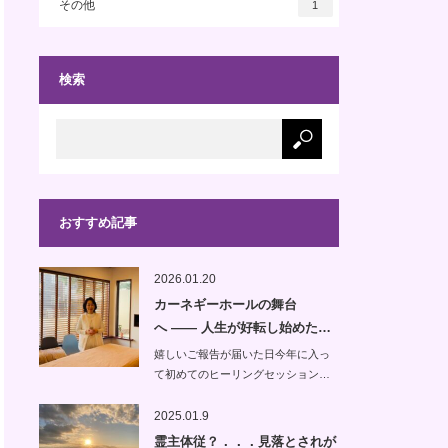
その他
1
検索
おすすめ記事
2026.01.20
カーネギーホールの舞台
へ —— 人生が好転し始めた…
嬉しいご報告が届いた日今年に入っ
て初めてのヒーリングセッション…
2025.01.9
霊主体従？．．．見落とされが