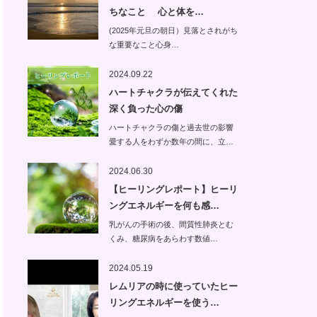
ちなこと 心と体を…
(2025年元旦の朝日）見落とされがち
な重要なこと心身…
2024.09.22
ハートチャクラが伝えてくれた
深く負った心の傷
ハートチャクラの傷と過去世の影響
愛する人をわずか数年の間に、立…
2024.06.30
【ヒーリングレポート】ヒーリ
ングエネルギーを何も感…
乳がんの手術の後、間質性肺炎とむ
くみ、糖尿病をあらわす数値…
2024.05.19
レムリアの時に使っていたヒー
リングエネルギーを使う…