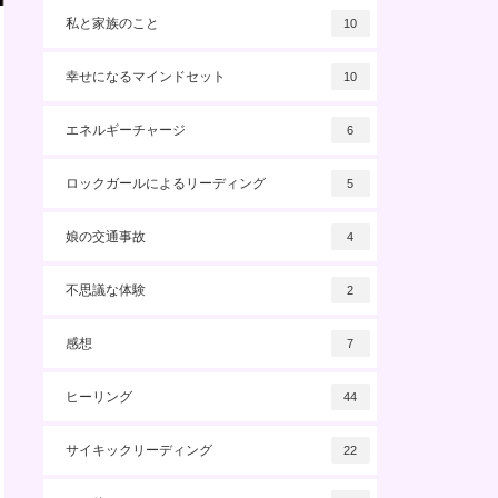
私と家族のこと
10
幸せになるマインドセット
10
エネルギーチャージ
6
ロックガールによるリーディング
5
娘の交通事故
4
不思議な体験
2
感想
7
ヒーリング
44
サイキックリーディング
22