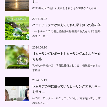
を…
(2025年元旦の朝日）見落とされがちな重要なこと心身…
2024.09.22
ハートチャクラが伝えてくれた深く負った心の傷
ハートチャクラの傷と過去世の影響愛する人をわずか数年
の間に、立…
2024.06.30
【ヒーリングレポート】ヒーリングエネルギーを
何も感…
乳がんの手術の後、間質性肺炎とむくみ、糖尿病をあらわ
す数値…
2024.05.19
レムリアの時に使っていたヒーリングエネルギー
を使う…
私の師、ロックガールことアリソンは、言葉を話すより前
の赤ちゃん…