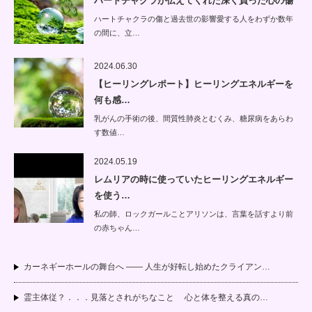
ハートチャクラが伝えてくれた深く負った心の傷
ハートチャクラの傷と過去世の影響愛する人をわずか数年
の間に、立…
2024.06.30
【ヒーリングレポート】ヒーリングエネルギーを
何も感…
乳がんの手術の後、間質性肺炎とむくみ、糖尿病をあらわ
す数値…
2024.05.19
レムリアの時に使っていたヒーリングエネルギー
を使う…
私の師、ロックガールことアリソンは、言葉を話すより前
の赤ちゃん…
カーネギーホールの舞台へ —— 人生が好転し始めたクライアン…
霊主体従？．．．見落とされがちなこと 心と体を整える真の…