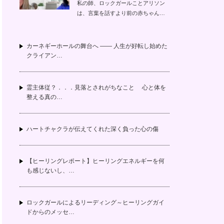
私の師、ロックガールことアリソン
は、言葉を話すより前の赤ちゃん…
カーネギーホールの舞台へ —— 人生が好転し始めた
クライアン…
霊主体従？．．．見落とされがちなこと 心と体を
整える真の…
ハートチャクラが伝えてくれた深く負った心の傷
【ヒーリングレポート】ヒーリングエネルギーを何
も感じないし、…
ロックガールによるリーディング～ヒーリングガイ
ドからのメッセ…