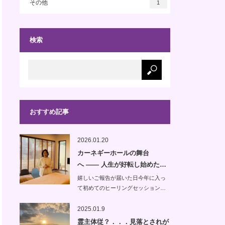
その他
1
検索
おすすめ記事
2026.01.20
カーネギーホールの舞台
へ —— 人生が好転し始めた…
嬉しいご報告が届いた日今年に入っ
て初めてのヒーリングセッション…
2025.01.9
霊主体従？．．．見落とされが