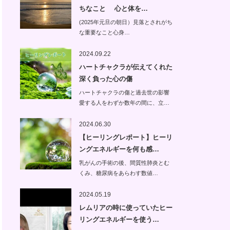
ちなこと 心と体を…
(2025年元旦の朝日）見落とされがち
な重要なこと心身…
2024.09.22
ハートチャクラが伝えてくれた
深く負った心の傷
ハートチャクラの傷と過去世の影響
愛する人をわずか数年の間に、立…
2024.06.30
【ヒーリングレポート】ヒーリ
ングエネルギーを何も感…
乳がんの手術の後、間質性肺炎とむ
くみ、糖尿病をあらわす数値…
2024.05.19
レムリアの時に使っていたヒー
リングエネルギーを使う…