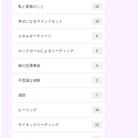
私と家族のこと
10
幸せになるマインドセット
10
エネルギーチャージ
6
ロックガールによるリーディング
5
娘の交通事故
4
不思議な体験
2
感想
7
ヒーリング
44
サイキックリーディング
22