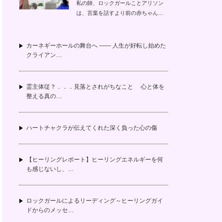
私の師、ロックガールことアリソン
は、言葉を話すより前の赤ちゃん…
カーネギーホールの舞台へ —— 人生が好転し始めた
クライアン…
霊主体従？．．．見落とされがちなこと 心と体を
整える真の…
ハートチャクラが伝えてくれた深く負った心の傷
【ヒーリングレポート】ヒーリングエネルギーを何
も感じないし、…
ロックガールによるリーディング～ヒーリングガイ
ドからのメッセ…