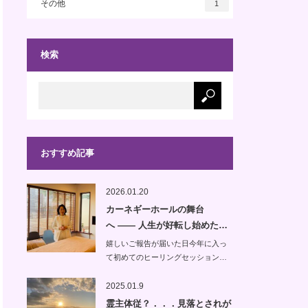
その他
1
検索
おすすめ記事
2026.01.20
カーネギーホールの舞台
へ —— 人生が好転し始めた…
嬉しいご報告が届いた日今年に入っ
て初めてのヒーリングセッション…
2025.01.9
霊主体従？．．．見落とされが