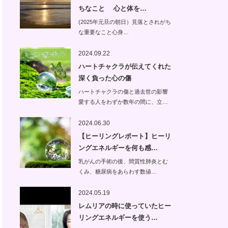
ちなこと 心と体を…
(2025年元旦の朝日）見落とされがち
な重要なこと心身…
2024.09.22
ハートチャクラが伝えてくれた
深く負った心の傷
ハートチャクラの傷と過去世の影響
愛する人をわずか数年の間に、立…
2024.06.30
【ヒーリングレポート】ヒーリ
ングエネルギーを何も感…
乳がんの手術の後、間質性肺炎とむ
くみ、糖尿病をあらわす数値…
2024.05.19
レムリアの時に使っていたヒー
リングエネルギーを使う…