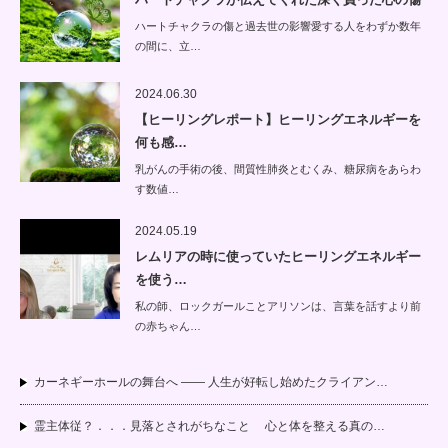
ハートチャクラの傷と過去世の影響愛する人をわずか数年
の間に、立…
2024.06.30
【ヒーリングレポート】ヒーリングエネルギーを
何も感…
乳がんの手術の後、間質性肺炎とむくみ、糖尿病をあらわ
す数値…
2024.05.19
レムリアの時に使っていたヒーリングエネルギー
を使う…
私の師、ロックガールことアリソンは、言葉を話すより前
の赤ちゃん…
カーネギーホールの舞台へ —— 人生が好転し始めたクライアン…
霊主体従？．．．見落とされがちなこと 心と体を整える真の…