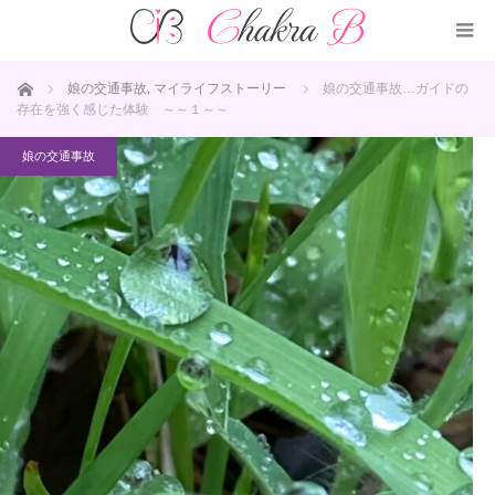
ホーム
娘の交通事故
,
マイライフストーリー
娘の交通事故…ガイドの
存在を強く感じた体験 ～～１～～
娘の交通事故