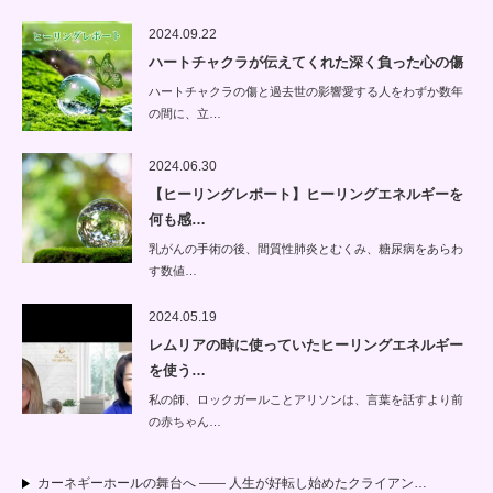
2024.09.22
ハートチャクラが伝えてくれた深く負った心の傷
ハートチャクラの傷と過去世の影響愛する人をわずか数年
の間に、立…
2024.06.30
【ヒーリングレポート】ヒーリングエネルギーを
何も感…
乳がんの手術の後、間質性肺炎とむくみ、糖尿病をあらわ
す数値…
2024.05.19
レムリアの時に使っていたヒーリングエネルギー
を使う…
私の師、ロックガールことアリソンは、言葉を話すより前
の赤ちゃん…
カーネギーホールの舞台へ —— 人生が好転し始めたクライアン…