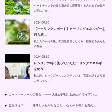
ハートチャクラの傷と過去世の影響愛する人をわずか数年
の間に、立…
2024.06.30
【ヒーリングレポート】ヒーリングエネルギーを
何も感…
乳がんの手術の後、間質性肺炎とむくみ、糖尿病をあらわ
す数値…
2024.05.19
レムリアの時に使っていたヒーリングエネルギー
を使う…
私の師、ロックガールことアリソンは、言葉を話すより前
の赤ちゃん…
カーネギーホールの舞台へ —— 人生が好転し始めたクライアン…
霊主体従？．．．見落とされがちなこと 心と体を整える真の…