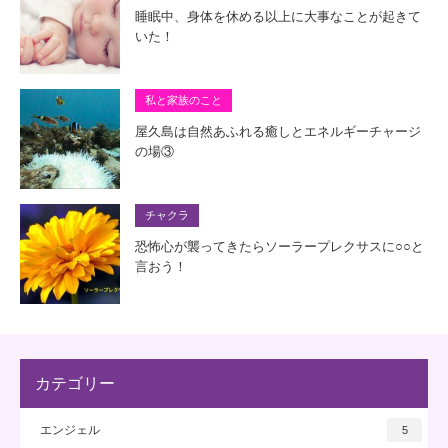
睡眠中、身体を休める以上に大事なことが起きて
いた！
私と家族のこと
屋久島は自然あふれる癒しとエネルギーチャージ
の場③
チャクラ
恐怖心が襲ってきたらソーラープレクサスに○○と
言おう！
カテゴリー
エンジェル
5