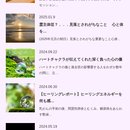
セッション…
2025.01.9
霊主体従？．．．見落とされがちなこと 心と体
を…
(2025年元旦の朝日）見落とされがちな重要なこと心身…
2024.09.22
ハートチャクラが伝えてくれた深く負った心の傷
ハートチャクラの傷と過去世の影響愛する人をわずか数年
の間に、立…
2024.06.30
【ヒーリングレポート】ヒーリングエネルギーを
何も感…
乳がんの手術の後、間質性肺炎とむくみ、糖尿病をあらわ
す数値…
2024.05.19