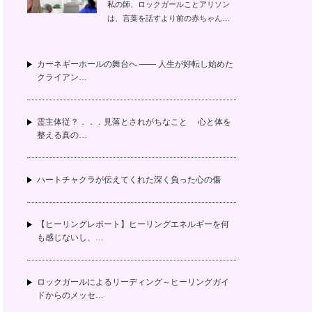
私の師、ロックガールことアリソン
は、言葉を話すより前の赤ちゃん…
カーネギーホールの舞台へ —— 人生が好転し始めた
クライアン…
霊主体従？．．．見落とされがちなこと 心と体を
整える真の…
ハートチャクラが伝えてくれた深く負った心の傷
【ヒーリングレポート】ヒーリングエネルギーを何
も感じないし、…
ロックガールによるリーディング～ヒーリングガイ
ドからのメッセ…