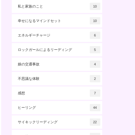
私と家族のこと
10
幸せになるマインドセット
10
エネルギーチャージ
6
ロックガールによるリーディング
5
娘の交通事故
4
不思議な体験
2
感想
7
ヒーリング
44
サイキックリーディング
22