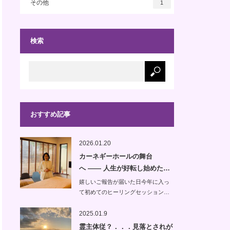
その他
1
検索
おすすめ記事
2026.01.20
カーネギーホールの舞台
へ —— 人生が好転し始めた…
嬉しいご報告が届いた日今年に入っ
て初めてのヒーリングセッション…
2025.01.9
霊主体従？．．．見落とされが