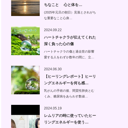
ちなこと 心と体を…
(2025年元旦の朝日）見落とされがち
な重要なこと心身…
2024.09.22
ハートチャクラが伝えてくれた
深く負った心の傷
ハートチャクラの傷と過去世の影響
愛する人をわずか数年の間に、立…
2024.06.30
【ヒーリングレポート】ヒーリ
ングエネルギーを何も感…
乳がんの手術の後、間質性肺炎とむ
くみ、糖尿病をあらわす数値…
2024.05.19
レムリアの時に使っていたヒー
リングエネルギーを使う…