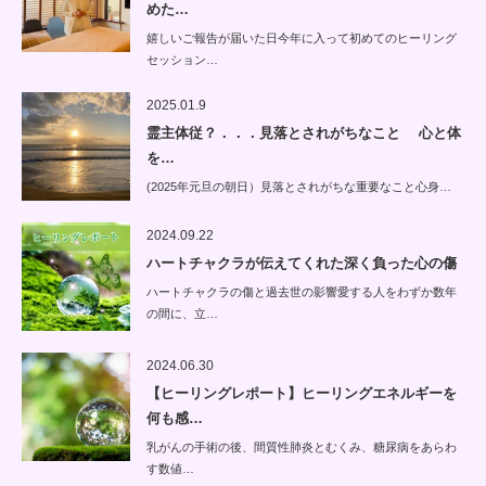
めた…
嬉しいご報告が届いた日今年に入って初めてのヒーリング
セッション…
2025.01.9
霊主体従？．．．見落とされがちなこと 心と体
を…
(2025年元旦の朝日）見落とされがちな重要なこと心身…
2024.09.22
ハートチャクラが伝えてくれた深く負った心の傷
ハートチャクラの傷と過去世の影響愛する人をわずか数年
の間に、立…
2024.06.30
【ヒーリングレポート】ヒーリングエネルギーを
何も感…
乳がんの手術の後、間質性肺炎とむくみ、糖尿病をあらわ
す数値…