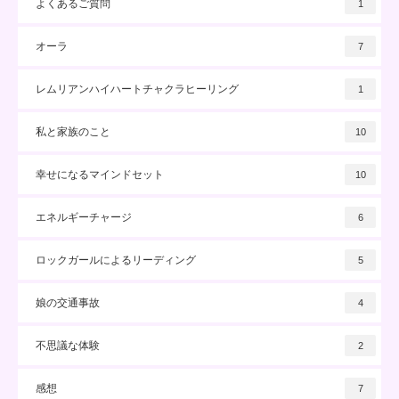
よくあるご質問
1
オーラ
7
レムリアンハイハートチャクラヒーリング
1
私と家族のこと
10
幸せになるマインドセット
10
エネルギーチャージ
6
ロックガールによるリーディング
5
娘の交通事故
4
不思議な体験
2
感想
7