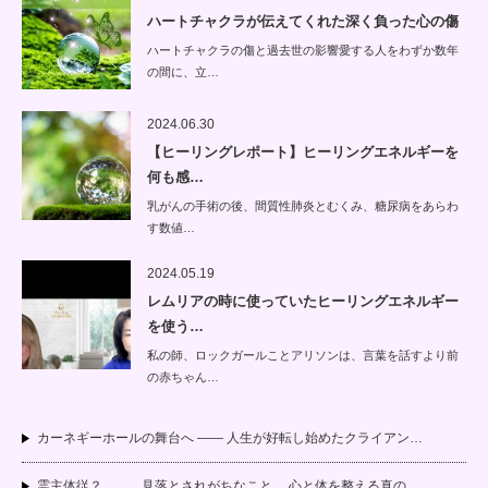
ハートチャクラが伝えてくれた深く負った心の傷
ハートチャクラの傷と過去世の影響愛する人をわずか数年
の間に、立…
2024.06.30
【ヒーリングレポート】ヒーリングエネルギーを
何も感…
乳がんの手術の後、間質性肺炎とむくみ、糖尿病をあらわ
す数値…
2024.05.19
レムリアの時に使っていたヒーリングエネルギー
を使う…
私の師、ロックガールことアリソンは、言葉を話すより前
の赤ちゃん…
カーネギーホールの舞台へ —— 人生が好転し始めたクライアン…
霊主体従？．．．見落とされがちなこと 心と体を整える真の…