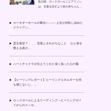
私の師、ロックガールことアリソン
は、言葉を話すより前の赤ちゃん…
カーネギーホールの舞台へ —— 人生が好転し始めた
クライアン…
霊主体従？．．．見落とされがちなこと 心と体を
整える真の…
ハートチャクラが伝えてくれた深く負った心の傷
【ヒーリングレポート】ヒーリングエネルギーを何
も感じないし、…
ロックガールによるリーディング～ヒーリングガイ
ドからのメッセ…