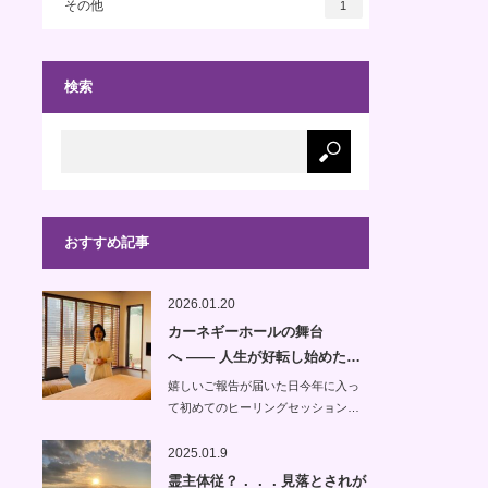
その他
1
検索
おすすめ記事
2026.01.20
カーネギーホールの舞台
へ —— 人生が好転し始めた…
嬉しいご報告が届いた日今年に入っ
て初めてのヒーリングセッション…
2025.01.9
霊主体従？．．．見落とされが