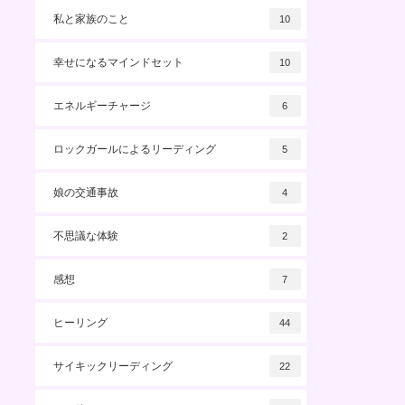
私と家族のこと
10
幸せになるマインドセット
10
エネルギーチャージ
6
ロックガールによるリーディング
5
娘の交通事故
4
不思議な体験
2
感想
7
ヒーリング
44
サイキックリーディング
22