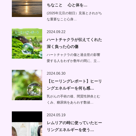
ちなこと 心と体を…
(2025年元旦の朝日）見落とされがち
な重要なこと心身…
2024.09.22
ハートチャクラが伝えてくれた
深く負った心の傷
ハートチャクラの傷と過去世の影響
愛する人をわずか数年の間に、立…
2024.06.30
【ヒーリングレポート】ヒーリ
ングエネルギーを何も感…
乳がんの手術の後、間質性肺炎とむ
くみ、糖尿病をあらわす数値…
2024.05.19
レムリアの時に使っていたヒー
リングエネルギーを使う…