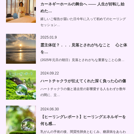
カーネギーホールの舞台へ —— 人生が好転し始
めた…
嬉しいご報告が届いた日今年に入って初めてのヒーリング
セッション…
2025.01.9
霊主体従？．．．見落とされがちなこと 心と体
を…
(2025年元旦の朝日）見落とされがちな重要なこと心身…
2024.09.22
ハートチャクラが伝えてくれた深く負った心の傷
ハートチャクラの傷と過去世の影響愛する人をわずか数年
の間に、立…
2024.06.30
【ヒーリングレポート】ヒーリングエネルギーを
何も感…
乳がんの手術の後、間質性肺炎とむくみ、糖尿病をあらわ