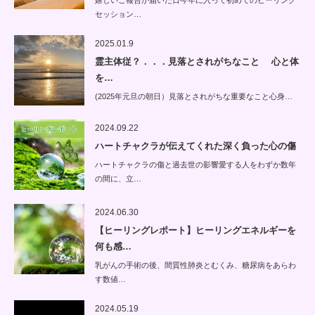
嬉しいご報告が届いた日今年に入って初めてのヒーリング
セッション…
2025.01.9
霊主体従？．．．見落とされがちなこと 心と体
を…
(2025年元旦の朝日）見落とされがちな重要なこと心身…
2024.09.22
ハートチャクラが伝えてくれた深く負った心の傷
ハートチャクラの傷と過去世の影響愛する人をわずか数年
の間に、立…
2024.06.30
【ヒーリングレポート】ヒーリングエネルギーを
何も感…
乳がんの手術の後、間質性肺炎とむくみ、糖尿病をあらわ
す数値…
2024.05.19