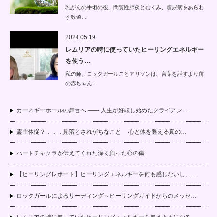
乳がんの手術の後、間質性肺炎とむくみ、糖尿病をあらわ
す数値…
2024.05.19
レムリアの時に使っていたヒーリングエネルギー
を使う…
私の師、ロックガールことアリソンは、言葉を話すより前
の赤ちゃん…
カーネギーホールの舞台へ —— 人生が好転し始めたクライアン…
霊主体従？．．．見落とされがちなこと 心と体を整える真の…
ハートチャクラが伝えてくれた深く負った心の傷
【ヒーリングレポート】ヒーリングエネルギーを何も感じないし、…
ロックガールによるリーディング～ヒーリングガイドからのメッセ…
レムリアの時に使っていたヒーリングエネルギーを使うようになる…