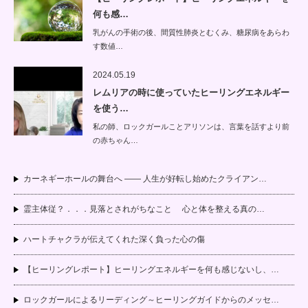
何も感…
乳がんの手術の後、間質性肺炎とむくみ、糖尿病をあらわ
す数値…
2024.05.19
レムリアの時に使っていたヒーリングエネルギー
を使う…
私の師、ロックガールことアリソンは、言葉を話すより前
の赤ちゃん…
カーネギーホールの舞台へ —— 人生が好転し始めたクライアン…
霊主体従？．．．見落とされがちなこと 心と体を整える真の…
ハートチャクラが伝えてくれた深く負った心の傷
【ヒーリングレポート】ヒーリングエネルギーを何も感じないし、…
ロックガールによるリーディング～ヒーリングガイドからのメッセ…