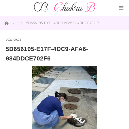
ホーム
5D656195-E17F-4DC9-AFA6-984DDCE702F6
2022.09.22
5D656195-E17F-4DC9-AFA6-
984DDCE702F6