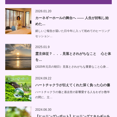
2026.01.20
カーネギーホールの舞台へ —— 人生が好転し始
めた…
嬉しいご報告が届いた日今年に入って初めてのヒーリング
セッション…
2025.01.9
霊主体従？．．．見落とされがちなこと 心と体
を…
(2025年元旦の朝日）見落とされがちな重要なこと心身…
2024.09.22
ハートチャクラが伝えてくれた深く負った心の傷
ハートチャクラの傷と過去世の影響愛する人をわずか数年
の間に、立…
2024.06.30
【ヒーリングレポート】ヒーリングエネルギーを