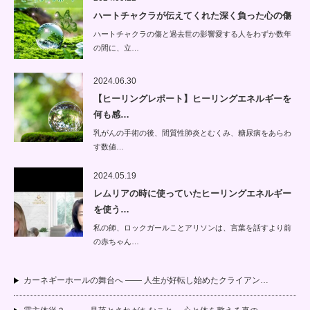
ハートチャクラが伝えてくれた深く負った心の傷
ハートチャクラの傷と過去世の影響愛する人をわずか数年
の間に、立…
2024.06.30
【ヒーリングレポート】ヒーリングエネルギーを
何も感…
乳がんの手術の後、間質性肺炎とむくみ、糖尿病をあらわ
す数値…
2024.05.19
レムリアの時に使っていたヒーリングエネルギー
を使う…
私の師、ロックガールことアリソンは、言葉を話すより前
の赤ちゃん…
カーネギーホールの舞台へ —— 人生が好転し始めたクライアン…