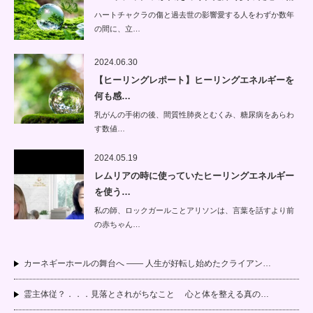
ハートチャクラの傷と過去世の影響愛する人をわずか数年
の間に、立…
2024.06.30
【ヒーリングレポート】ヒーリングエネルギーを
何も感…
乳がんの手術の後、間質性肺炎とむくみ、糖尿病をあらわ
す数値…
2024.05.19
レムリアの時に使っていたヒーリングエネルギー
を使う…
私の師、ロックガールことアリソンは、言葉を話すより前
の赤ちゃん…
カーネギーホールの舞台へ —— 人生が好転し始めたクライアン…
霊主体従？．．．見落とされがちなこと 心と体を整える真の…