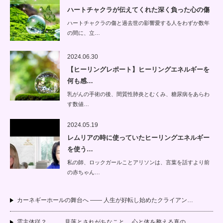
ハートチャクラが伝えてくれた深く負った心の傷
ハートチャクラの傷と過去世の影響愛する人をわずか数年
の間に、立…
2024.06.30
【ヒーリングレポート】ヒーリングエネルギーを
何も感…
乳がんの手術の後、間質性肺炎とむくみ、糖尿病をあらわ
す数値…
2024.05.19
レムリアの時に使っていたヒーリングエネルギー
を使う…
私の師、ロックガールことアリソンは、言葉を話すより前
の赤ちゃん…
カーネギーホールの舞台へ —— 人生が好転し始めたクライアン…
霊主体従？．．．見落とされがちなこと 心と体を整える真の…