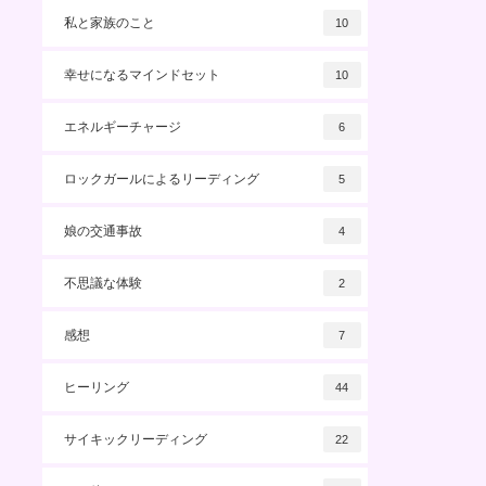
私と家族のこと
10
幸せになるマインドセット
10
エネルギーチャージ
6
ロックガールによるリーディング
5
娘の交通事故
4
不思議な体験
2
感想
7
ヒーリング
44
サイキックリーディング
22