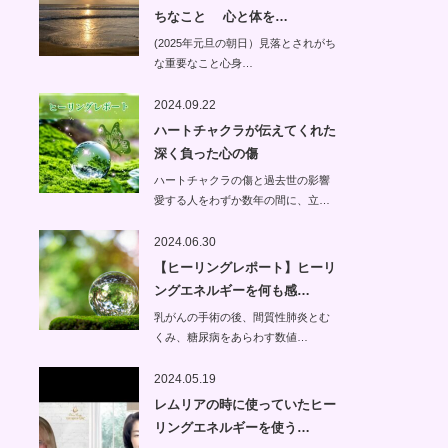
ちなこと 心と体を…
(2025年元旦の朝日）見落とされがち
な重要なこと心身…
2024.09.22
ハートチャクラが伝えてくれた
深く負った心の傷
ハートチャクラの傷と過去世の影響
愛する人をわずか数年の間に、立…
2024.06.30
【ヒーリングレポート】ヒーリ
ングエネルギーを何も感…
乳がんの手術の後、間質性肺炎とむ
くみ、糖尿病をあらわす数値…
2024.05.19
レムリアの時に使っていたヒー
リングエネルギーを使う…