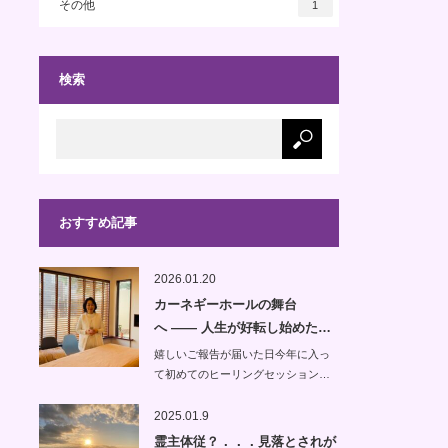
その他
1
検索
おすすめ記事
2026.01.20
カーネギーホールの舞台
へ —— 人生が好転し始めた…
嬉しいご報告が届いた日今年に入っ
て初めてのヒーリングセッション…
2025.01.9
霊主体従？．．．見落とされが