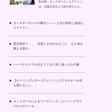
私の師、ロックガールことアリソン
は、言葉を話すより前の赤ちゃん…
カーネギーホールの舞台へ —— 人生が好転し始めた
クライアン…
霊主体従？．．．見落とされがちなこと 心と体を
整える真の…
ハートチャクラが伝えてくれた深く負った心の傷
【ヒーリングレポート】ヒーリングエネルギーを何
も感じないし、…
ロックガールによるリーディング～ヒーリングガイ
ドからのメッセ…