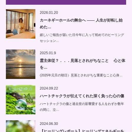
2026.01.20
カーネギーホールの舞台へ —— 人生が好転し始
めた…
嬉しいご報告が届いた日今年に入って初めてのヒーリング
セッション…
2025.01.9
霊主体従？．．．見落とされがちなこと 心と体
を…
(2025年元旦の朝日）見落とされがちな重要なこと心身…
2024.09.22
ハートチャクラが伝えてくれた深く負った心の傷
ハートチャクラの傷と過去世の影響愛する人をわずか数年
の間に、立…
2024.06.30
【ヒーリングレポート】ヒーリングエネルギーを