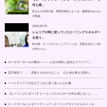
何も感…
乳がんの手術の後、間質性肺炎とむくみ、糖尿病をあらわ
す数値…
2024.05.19
レムリアの時に使っていたヒーリングエネルギー
を使う…
私の師、ロックガールことアリソンは、言葉を話すより前
の赤ちゃん…
カーネギーホールの舞台へ —— 人生が好転し始めたクライアン…
霊主体従？．．．見落とされがちなこと 心と体を整える真の…
ハートチャクラが伝えてくれた深く負った心の傷
【ヒーリングレポート】ヒーリングエネルギーを何も感じないし、…
ロックガールによるリーディング～ヒーリングガイドからのメッセ…