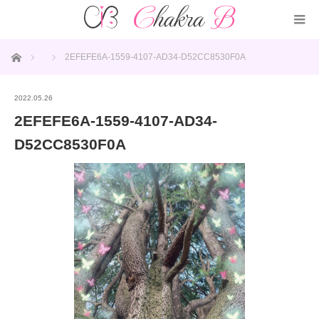
ホーム
2EFEFE6A-1559-4107-AD34-D52CC8530F0A
2022.05.26
2EFEFE6A-1559-4107-AD34-
D52CC8530F0A