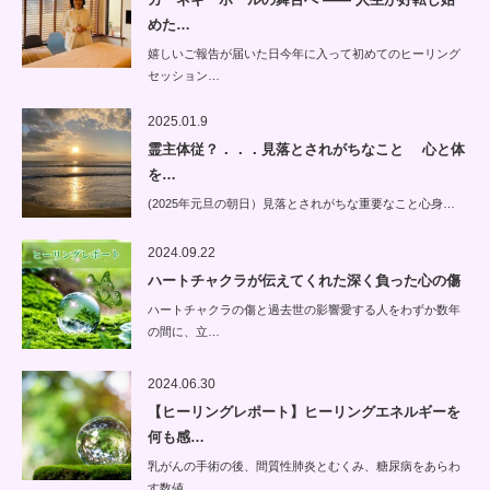
めた…
嬉しいご報告が届いた日今年に入って初めてのヒーリング
セッション…
2025.01.9
霊主体従？．．．見落とされがちなこと 心と体
を…
(2025年元旦の朝日）見落とされがちな重要なこと心身…
2024.09.22
ハートチャクラが伝えてくれた深く負った心の傷
ハートチャクラの傷と過去世の影響愛する人をわずか数年
の間に、立…
2024.06.30
【ヒーリングレポート】ヒーリングエネルギーを
何も感…
乳がんの手術の後、間質性肺炎とむくみ、糖尿病をあらわ
す数値…