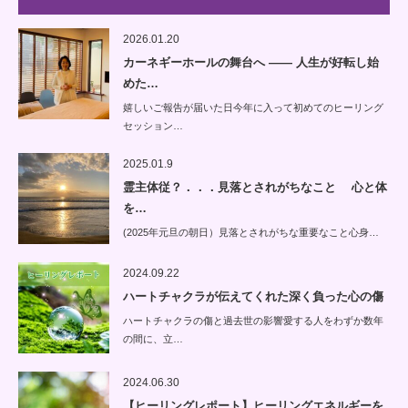
2026.01.20
カーネギーホールの舞台へ —— 人生が好転し始
めた…
嬉しいご報告が届いた日今年に入って初めてのヒーリング
セッション…
2025.01.9
霊主体従？．．．見落とされがちなこと 心と体
を…
(2025年元旦の朝日）見落とされがちな重要なこと心身…
2024.09.22
ハートチャクラが伝えてくれた深く負った心の傷
ハートチャクラの傷と過去世の影響愛する人をわずか数年
の間に、立…
2024.06.30
【ヒーリングレポート】ヒーリングエネルギーを