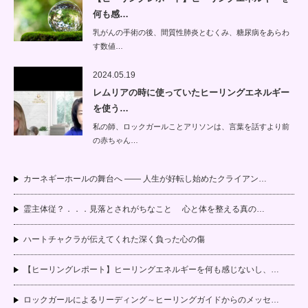
何も感…
乳がんの手術の後、間質性肺炎とむくみ、糖尿病をあらわ
す数値…
2024.05.19
レムリアの時に使っていたヒーリングエネルギー
を使う…
私の師、ロックガールことアリソンは、言葉を話すより前
の赤ちゃん…
カーネギーホールの舞台へ —— 人生が好転し始めたクライアン…
霊主体従？．．．見落とされがちなこと 心と体を整える真の…
ハートチャクラが伝えてくれた深く負った心の傷
【ヒーリングレポート】ヒーリングエネルギーを何も感じないし、…
ロックガールによるリーディング～ヒーリングガイドからのメッセ…