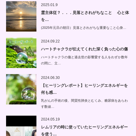
2025.01.9
霊主体従？．．．見落とされがちなこと 心と体
を…
(2025年元旦の朝日）見落とされがちな重要なこと心身…
2024.09.22
ハートチャクラが伝えてくれた深く負った心の傷
ハートチャクラの傷と過去世の影響愛する人をわずか数年
の間に、立…
2024.06.30
【ヒーリングレポート】ヒーリングエネルギーを
何も感…
乳がんの手術の後、間質性肺炎とむくみ、糖尿病をあらわ
す数値…
2024.05.19
レムリアの時に使っていたヒーリングエネルギー
を使う…