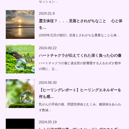
セッション…
2025.01.9
霊主体従？．．．見落とされがちなこと 心と体
を…
(2025年元旦の朝日）見落とされがちな重要なこと心身…
2024.09.22
ハートチャクラが伝えてくれた深く負った心の傷
ハートチャクラの傷と過去世の影響愛する人をわずか数年
の間に、立…
2024.06.30
【ヒーリングレポート】ヒーリングエネルギーを
何も感…
乳がんの手術の後、間質性肺炎とむくみ、糖尿病をあらわ
す数値…
2024.05.19