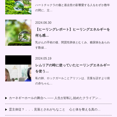
ハートチャクラの傷と過去世の影響愛する人をわずか数年
の間に、立…
2024.06.30
【ヒーリングレポート】ヒーリングエネルギーを
何も感…
乳がんの手術の後、間質性肺炎とむくみ、糖尿病をあらわ
す数値…
2024.05.19
レムリアの時に使っていたヒーリングエネルギー
を使う…
私の師、ロックガールことアリソンは、言葉を話すより前
の赤ちゃん…
カーネギーホールの舞台へ —— 人生が好転し始めたクライアン…
霊主体従？．．．見落とされがちなこと 心と体を整える真の…