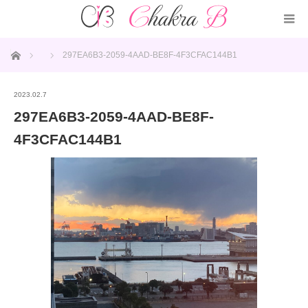
ホーム
297EA6B3-2059-4AAD-BE8F-4F3CFAC144B1
2023.02.7
297EA6B3-2059-4AAD-BE8F-
4F3CFAC144B1