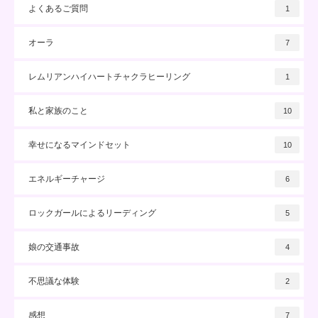
よくあるご質問
1
オーラ
7
レムリアンハイハートチャクラヒーリング
1
私と家族のこと
10
幸せになるマインドセット
10
エネルギーチャージ
6
ロックガールによるリーディング
5
娘の交通事故
4
不思議な体験
2
感想
7