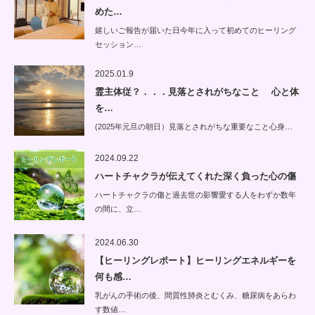
めた…
嬉しいご報告が届いた日今年に入って初めてのヒーリング
セッション…
2025.01.9
霊主体従？．．．見落とされがちなこと 心と体
を…
(2025年元旦の朝日）見落とされがちな重要なこと心身…
2024.09.22
ハートチャクラが伝えてくれた深く負った心の傷
ハートチャクラの傷と過去世の影響愛する人をわずか数年
の間に、立…
2024.06.30
【ヒーリングレポート】ヒーリングエネルギーを
何も感…
乳がんの手術の後、間質性肺炎とむくみ、糖尿病をあらわ
す数値…