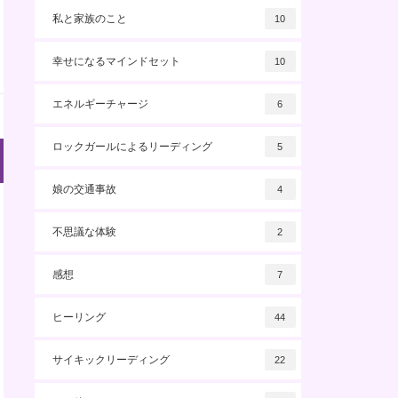
私と家族のこと
10
幸せになるマインドセット
10
エネルギーチャージ
6
ロックガールによるリーディング
5
娘の交通事故
4
不思議な体験
2
感想
7
ヒーリング
44
サイキックリーディング
22