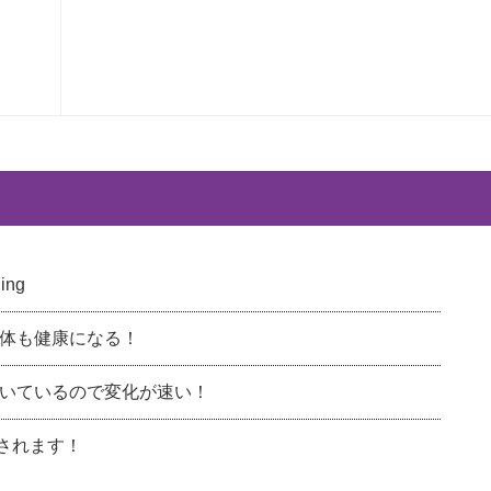
ng
体も健康になる！
いているので変化が速い！
載されます！