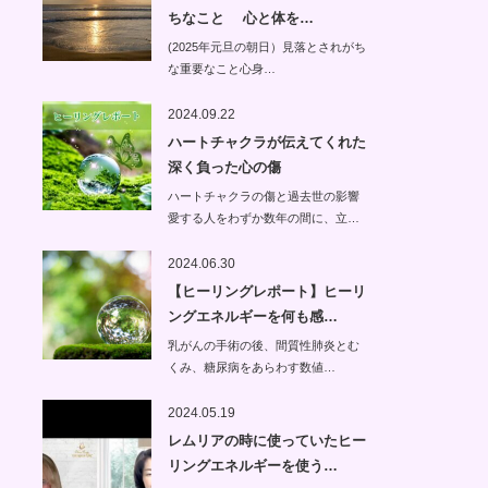
ちなこと 心と体を…
(2025年元旦の朝日）見落とされがち
な重要なこと心身…
2024.09.22
ハートチャクラが伝えてくれた
深く負った心の傷
ハートチャクラの傷と過去世の影響
愛する人をわずか数年の間に、立…
2024.06.30
【ヒーリングレポート】ヒーリ
ングエネルギーを何も感…
乳がんの手術の後、間質性肺炎とむ
くみ、糖尿病をあらわす数値…
2024.05.19
レムリアの時に使っていたヒー
リングエネルギーを使う…