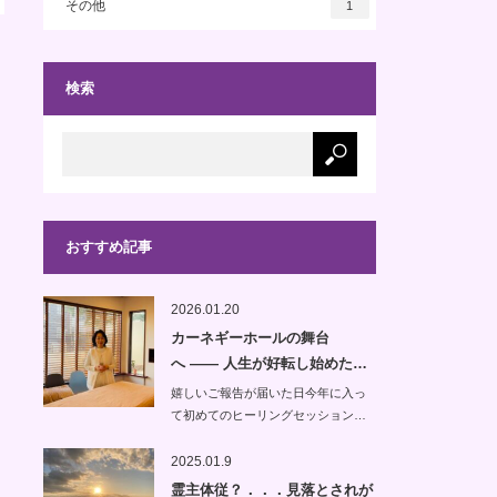
その他
1
検索
おすすめ記事
2026.01.20
カーネギーホールの舞台
へ —— 人生が好転し始めた…
嬉しいご報告が届いた日今年に入っ
て初めてのヒーリングセッション…
2025.01.9
霊主体従？．．．見落とされが