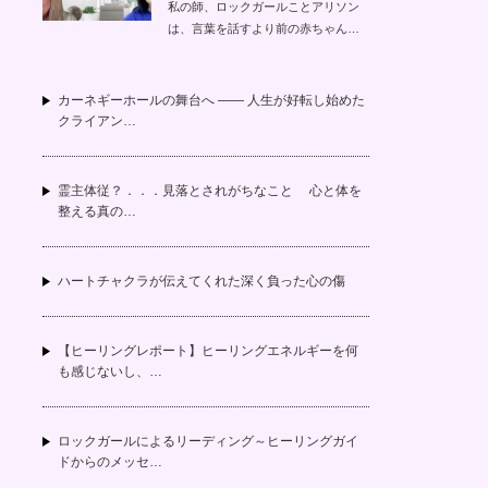
私の師、ロックガールことアリソン
は、言葉を話すより前の赤ちゃん…
カーネギーホールの舞台へ —— 人生が好転し始めた
クライアン…
霊主体従？．．．見落とされがちなこと 心と体を
整える真の…
ハートチャクラが伝えてくれた深く負った心の傷
【ヒーリングレポート】ヒーリングエネルギーを何
も感じないし、…
ロックガールによるリーディング～ヒーリングガイ
ドからのメッセ…