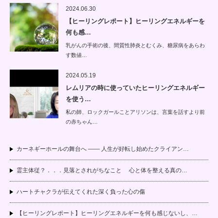
2024.06.30
【ヒーリングレポート】ヒーリングエネルギーを
何も感…
乳がんの手術の後、間質性肺炎とむくみ、糖尿病をあらわ
す数値…
2024.05.19
レムリアの時に使っていたヒーリングエネルギー
を使う…
私の師、ロックガールことアリソンは、言葉を話すより前
の赤ちゃん…
カーネギーホールの舞台へ —— 人生が好転し始めたクライアン…
霊主体従？．．．見落とされがちなこと 心と体を整える真の…
ハートチャクラが伝えてくれた深く負った心の傷
【ヒーリングレポート】ヒーリングエネルギーを何も感じないし、…