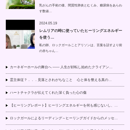
乳がんの手術の後、間質性肺炎とむくみ、糖尿病をあらわ
す数値…
2024.05.19
レムリアの時に使っていたヒーリングエネルギー
を使う…
私の師、ロックガールことアリソンは、言葉を話すより前
の赤ちゃん…
カーネギーホールの舞台へ —— 人生が好転し始めたクライアン…
霊主体従？．．．見落とされがちなこと 心と体を整える真の…
ハートチャクラが伝えてくれた深く負った心の傷
【ヒーリングレポート】ヒーリングエネルギーを何も感じないし、…
ロックガールによるリーディング～ヒーリングガイドからのメッセ…