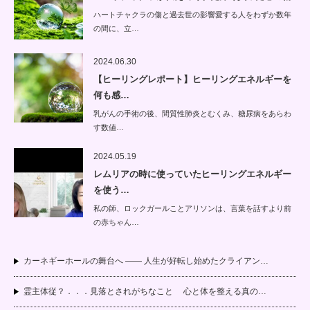
ハートチャクラの傷と過去世の影響愛する人をわずか数年
の間に、立…
2024.06.30
【ヒーリングレポート】ヒーリングエネルギーを
何も感…
乳がんの手術の後、間質性肺炎とむくみ、糖尿病をあらわ
す数値…
2024.05.19
レムリアの時に使っていたヒーリングエネルギー
を使う…
私の師、ロックガールことアリソンは、言葉を話すより前
の赤ちゃん…
カーネギーホールの舞台へ —— 人生が好転し始めたクライアン…
霊主体従？．．．見落とされがちなこと 心と体を整える真の…