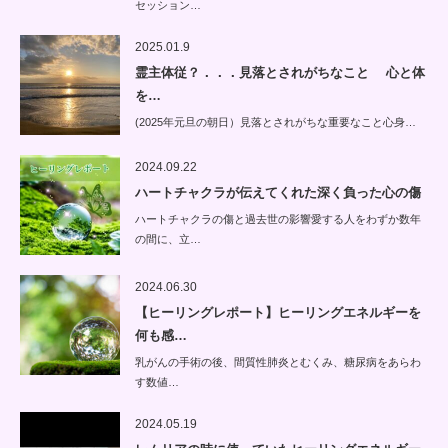
セッション…
2025.01.9
霊主体従？．．．見落とされがちなこと 心と体
を…
(2025年元旦の朝日）見落とされがちな重要なこと心身…
2024.09.22
ハートチャクラが伝えてくれた深く負った心の傷
ハートチャクラの傷と過去世の影響愛する人をわずか数年
の間に、立…
2024.06.30
【ヒーリングレポート】ヒーリングエネルギーを
何も感…
乳がんの手術の後、間質性肺炎とむくみ、糖尿病をあらわ
す数値…
2024.05.19