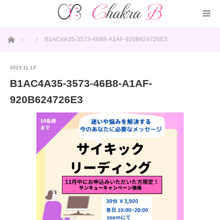
ホーム
B1AC4A35-3573-46B8-A1AF-920B624726E3
2023.11.13
B1AC4A35-3573-46B8-A1AF-
920B624726E3