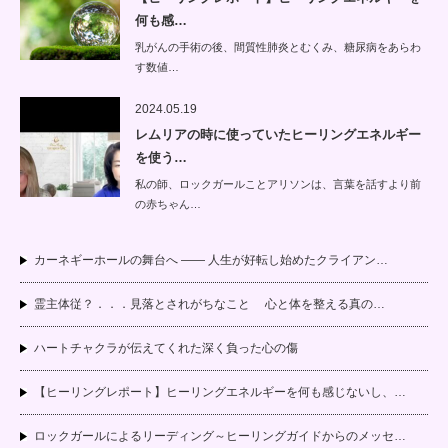
何も感…
乳がんの手術の後、間質性肺炎とむくみ、糖尿病をあらわ
す数値…
2024.05.19
レムリアの時に使っていたヒーリングエネルギー
を使う…
私の師、ロックガールことアリソンは、言葉を話すより前
の赤ちゃん…
カーネギーホールの舞台へ —— 人生が好転し始めたクライアン…
霊主体従？．．．見落とされがちなこと 心と体を整える真の…
ハートチャクラが伝えてくれた深く負った心の傷
【ヒーリングレポート】ヒーリングエネルギーを何も感じないし、…
ロックガールによるリーディング～ヒーリングガイドからのメッセ…