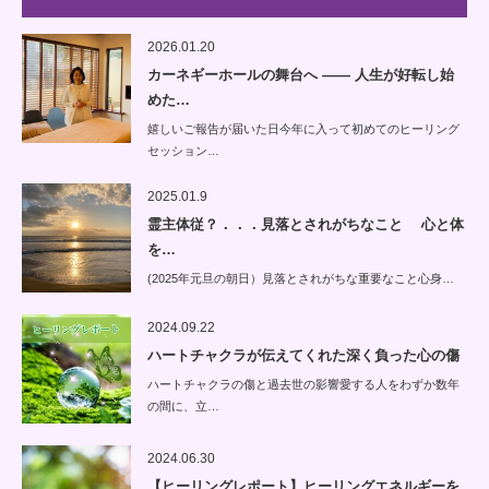
2026.01.20
カーネギーホールの舞台へ —— 人生が好転し始
めた…
嬉しいご報告が届いた日今年に入って初めてのヒーリング
セッション…
2025.01.9
霊主体従？．．．見落とされがちなこと 心と体
を…
(2025年元旦の朝日）見落とされがちな重要なこと心身…
2024.09.22
ハートチャクラが伝えてくれた深く負った心の傷
ハートチャクラの傷と過去世の影響愛する人をわずか数年
の間に、立…
2024.06.30
【ヒーリングレポート】ヒーリングエネルギーを