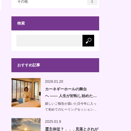
その他
1
検索
おすすめ記事
2026.01.20
カーネギーホールの舞台
へ —— 人生が好転し始めた…
嬉しいご報告が届いた日今年に入っ
て初めてのヒーリングセッション…
2025.01.9
霊主体従？．．．見落とされが