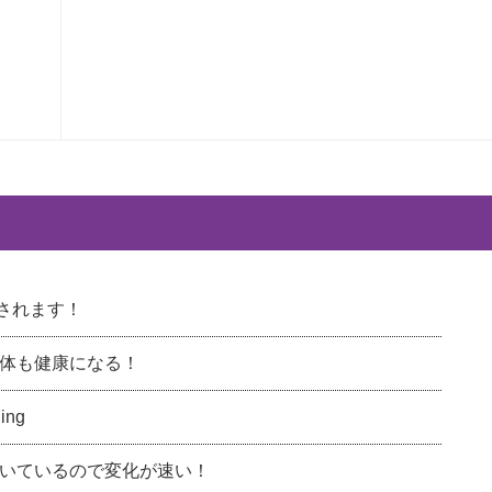
載されます！
体も健康になる！
ng
いているので変化が速い！