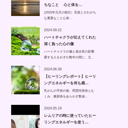
ちなこと 心と体を…
(2025年元旦の朝日）見落とされがち
な重要なこと心身…
2024.09.22
ハートチャクラが伝えてくれた
深く負った心の傷
ハートチャクラの傷と過去世の影響
愛する人をわずか数年の間に、立…
2024.06.30
【ヒーリングレポート】ヒーリ
ングエネルギーを何も感…
乳がんの手術の後、間質性肺炎とむ
くみ、糖尿病をあらわす数値…
2024.05.19
レムリアの時に使っていたヒー
リングエネルギーを使う…