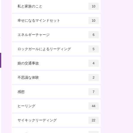
私と家族のこと
10
幸せになるマインドセット
10
エネルギーチャージ
6
ロックガールによるリーディング
5
娘の交通事故
4
不思議な体験
2
感想
7
ヒーリング
44
サイキックリーディング
22