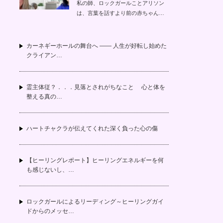
私の師、ロックガールことアリソン
は、言葉を話すより前の赤ちゃん…
カーネギーホールの舞台へ —— 人生が好転し始めた
クライアン…
霊主体従？．．．見落とされがちなこと 心と体を
整える真の…
ハートチャクラが伝えてくれた深く負った心の傷
【ヒーリングレポート】ヒーリングエネルギーを何
も感じないし、…
ロックガールによるリーディング～ヒーリングガイ
ドからのメッセ…