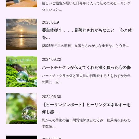
嬉しいご報告が届いた日今年に入って初めてのヒーリング
セッション…
2025.01.9
霊主体従？．．．見落とされがちなこと 心と体
を…
(2025年元旦の朝日）見落とされがちな重要なこと心身…
2024.09.22
ハートチャクラが伝えてくれた深く負った心の傷
ハートチャクラの傷と過去世の影響愛する人をわずか数年
の間に、立…
2024.06.30
【ヒーリングレポート】ヒーリングエネルギーを
何も感…
乳がんの手術の後、間質性肺炎とむくみ、糖尿病をあらわ
す数値…