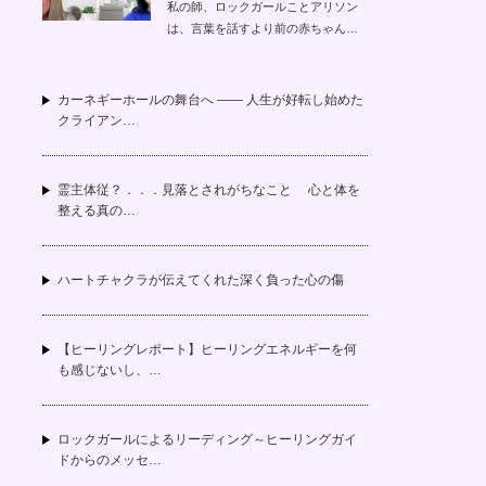
私の師、ロックガールことアリソン
は、言葉を話すより前の赤ちゃん…
カーネギーホールの舞台へ —— 人生が好転し始めた
クライアン…
霊主体従？．．．見落とされがちなこと 心と体を
整える真の…
ハートチャクラが伝えてくれた深く負った心の傷
【ヒーリングレポート】ヒーリングエネルギーを何
も感じないし、…
ロックガールによるリーディング～ヒーリングガイ
ドからのメッセ…