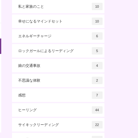
私と家族のこと
10
幸せになるマインドセット
10
エネルギーチャージ
6
ロックガールによるリーディング
5
娘の交通事故
4
不思議な体験
2
感想
7
ヒーリング
44
サイキックリーディング
22