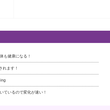
体も健康になる！
載されます！
ng
いているので変化が速い！