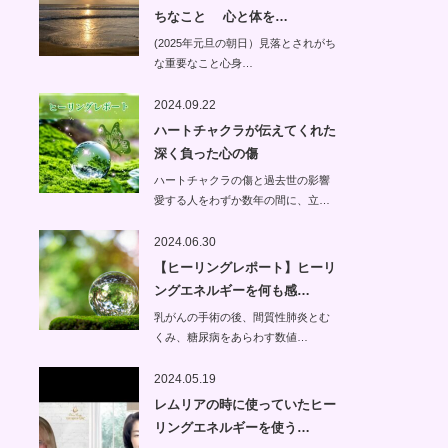
ちなこと 心と体を…
(2025年元旦の朝日）見落とされがち
な重要なこと心身…
2024.09.22
ハートチャクラが伝えてくれた
深く負った心の傷
ハートチャクラの傷と過去世の影響
愛する人をわずか数年の間に、立…
2024.06.30
【ヒーリングレポート】ヒーリ
ングエネルギーを何も感…
乳がんの手術の後、間質性肺炎とむ
くみ、糖尿病をあらわす数値…
2024.05.19
レムリアの時に使っていたヒー
リングエネルギーを使う…