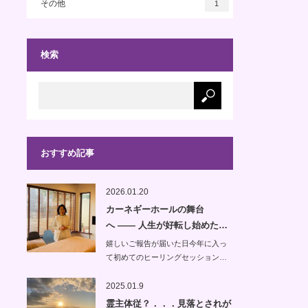
その他
1
検索
おすすめ記事
2026.01.20
カーネギーホールの舞台
へ —— 人生が好転し始めた…
嬉しいご報告が届いた日今年に入っ
て初めてのヒーリングセッション…
2025.01.9
霊主体従？．．．見落とされが