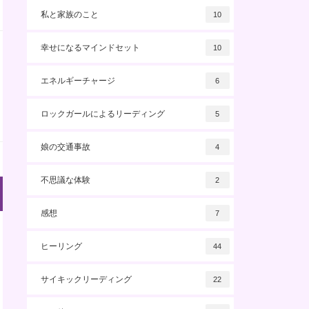
私と家族のこと
10
幸せになるマインドセット
10
エネルギーチャージ
6
ロックガールによるリーディング
5
娘の交通事故
4
不思議な体験
2
感想
7
ヒーリング
44
サイキックリーディング
22