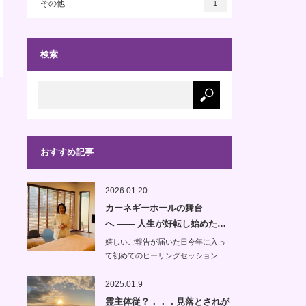
その他
1
検索
おすすめ記事
2026.01.20
カーネギーホールの舞台
へ —— 人生が好転し始めた…
嬉しいご報告が届いた日今年に入っ
て初めてのヒーリングセッション…
2025.01.9
霊主体従？．．．見落とされが