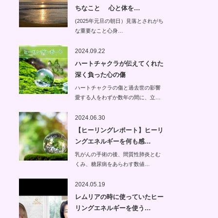
ちなこと 心と体を…
(2025年元旦の朝日）見落とされがち
な重要なこと心身…
2024.09.22
ハートチャクラが伝えてくれた
深く負った心の傷
ハートチャクラの傷と過去世の影響
愛する人をわずか数年の間に、立…
2024.06.30
【ヒーリングレポート】ヒーリ
ングエネルギーを何も感…
乳がんの手術の後、間質性肺炎とむ
くみ、糖尿病をあらわす数値…
2024.05.19
レムリアの時に使っていたヒー
リングエネルギーを使う…