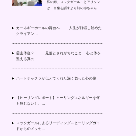
私の師、ロックガールことアリソン
は、言葉を話すより前の赤ちゃん…
カーネギーホールの舞台へ —— 人生が好転し始めた
クライアン…
霊主体従？．．．見落とされがちなこと 心と体を
整える真の…
ハートチャクラが伝えてくれた深く負った心の傷
【ヒーリングレポート】ヒーリングエネルギーを何
も感じないし、…
ロックガールによるリーディング～ヒーリングガイ
ドからのメッセ…