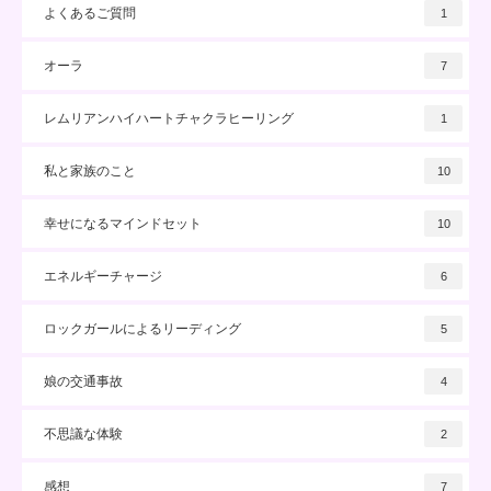
よくあるご質問
1
オーラ
7
レムリアンハイハートチャクラヒーリング
1
私と家族のこと
10
幸せになるマインドセット
10
エネルギーチャージ
6
ロックガールによるリーディング
5
娘の交通事故
4
不思議な体験
2
感想
7