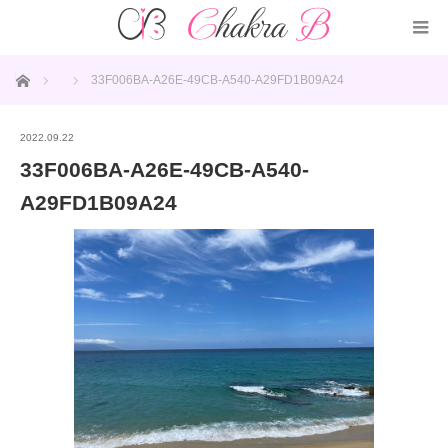
ホーム
33F006BA-A26E-49CB-A540-A29FD1B09A24
2022.09.22
33F006BA-A26E-49CB-A540-
A29FD1B09A24