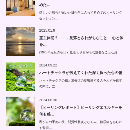
めた…
嬉しいご報告が届いた日今年に入って初めてのヒーリング
セッション…
2025.01.9
霊主体従？．．．見落とされがちなこと 心と体
を…
(2025年元旦の朝日）見落とされがちな重要なこと心身…
2024.09.22
ハートチャクラが伝えてくれた深く負った心の傷
ハートチャクラの傷と過去世の影響愛する人をわずか数年
の間に、立…
2024.06.30
【ヒーリングレポート】ヒーリングエネルギーを
何も感…
乳がんの手術の後、間質性肺炎とむくみ、糖尿病をあらわ
す数値…