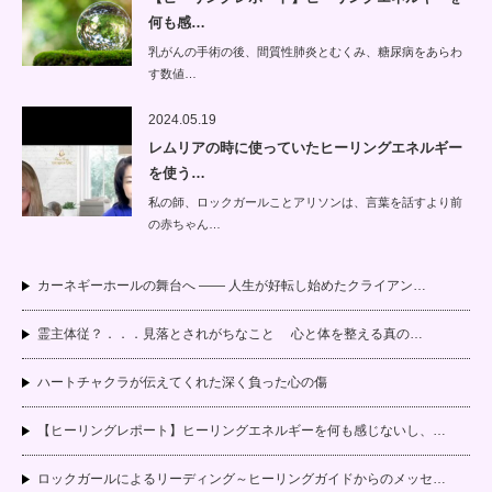
何も感…
乳がんの手術の後、間質性肺炎とむくみ、糖尿病をあらわ
す数値…
2024.05.19
レムリアの時に使っていたヒーリングエネルギー
を使う…
私の師、ロックガールことアリソンは、言葉を話すより前
の赤ちゃん…
カーネギーホールの舞台へ —— 人生が好転し始めたクライアン…
霊主体従？．．．見落とされがちなこと 心と体を整える真の…
ハートチャクラが伝えてくれた深く負った心の傷
【ヒーリングレポート】ヒーリングエネルギーを何も感じないし、…
ロックガールによるリーディング～ヒーリングガイドからのメッセ…