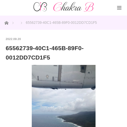
ホーム
65562739-40C1-465B-89F0-0012DD7CD1F5
2022.09.20
65562739-40C1-465B-89F0-
0012DD7CD1F5