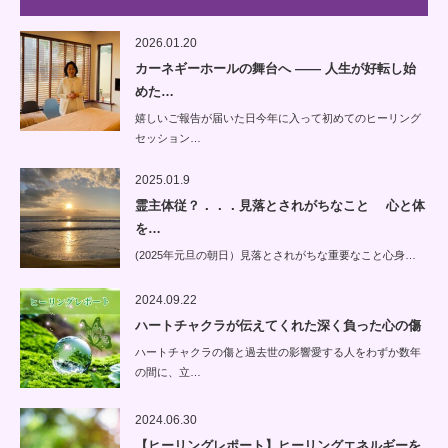
2026.01.20
カーネギーホールの舞台へ —— 人生が好転し始
めた…
嬉しいご報告が届いた日今年に入って初めてのヒーリング
セッション…
2025.01.9
霊主体従？．．．見落とされがちなこと 心と体
を…
(2025年元旦の朝日）見落とされがちな重要なこと心身…
2024.09.22
ハートチャクラが伝えてくれた深く負った心の傷
ハートチャクラの傷と過去世の影響愛する人をわずか数年
の間に、立…
2024.06.30
【ヒーリングレポート】ヒーリングエネルギーを