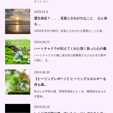
セッション…
2025.01.9
霊主体従？．．．見落とされがちなこと 心と体
を…
(2025年元旦の朝日）見落とされがちな重要なこと心身…
2024.09.22
ハートチャクラが伝えてくれた深く負った心の傷
ハートチャクラの傷と過去世の影響愛する人をわずか数年
の間に、立…
2024.06.30
【ヒーリングレポート】ヒーリングエネルギーを
何も感…
乳がんの手術の後、間質性肺炎とむくみ、糖尿病をあらわ
す数値…
2024.05.19