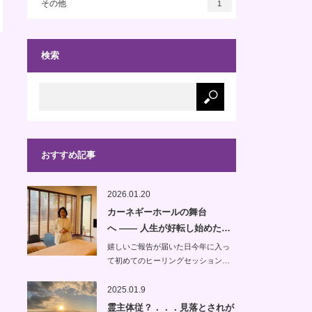
その他
1
検索
おすすめ記事
2026.01.20
カーネギーホールの舞台
へ —— 人生が好転し始めた…
嬉しいご報告が届いた日今年に入っ
て初めてのヒーリングセッション…
2025.01.9
霊主体従？．．．見落とされが