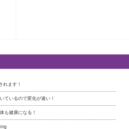
載されます！
いているので変化が速い！
体も健康になる！
ng