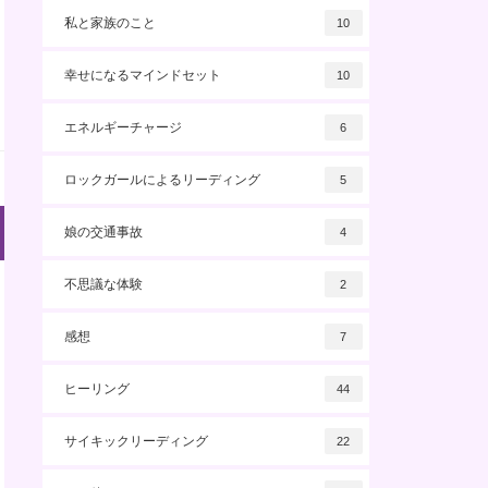
私と家族のこと
10
幸せになるマインドセット
10
エネルギーチャージ
6
ロックガールによるリーディング
5
娘の交通事故
4
不思議な体験
2
感想
7
ヒーリング
44
サイキックリーディング
22