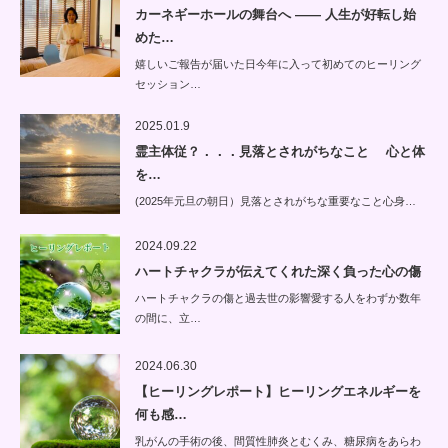
カーネギーホールの舞台へ —— 人生が好転し始
めた…
嬉しいご報告が届いた日今年に入って初めてのヒーリング
セッション…
2025.01.9
霊主体従？．．．見落とされがちなこと 心と体
を…
(2025年元旦の朝日）見落とされがちな重要なこと心身…
2024.09.22
ハートチャクラが伝えてくれた深く負った心の傷
ハートチャクラの傷と過去世の影響愛する人をわずか数年
の間に、立…
2024.06.30
【ヒーリングレポート】ヒーリングエネルギーを
何も感…
乳がんの手術の後、間質性肺炎とむくみ、糖尿病をあらわ