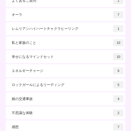
よくあるご質問
1
オーラ
7
レムリアンハイハートチャクラヒーリング
1
私と家族のこと
10
幸せになるマインドセット
10
エネルギーチャージ
6
ロックガールによるリーディング
5
娘の交通事故
4
不思議な体験
2
感想
7