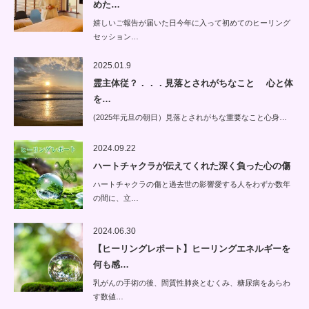
めた…
嬉しいご報告が届いた日今年に入って初めてのヒーリング
セッション…
2025.01.9
霊主体従？．．．見落とされがちなこと 心と体
を…
(2025年元旦の朝日）見落とされがちな重要なこと心身…
2024.09.22
ハートチャクラが伝えてくれた深く負った心の傷
ハートチャクラの傷と過去世の影響愛する人をわずか数年
の間に、立…
2024.06.30
【ヒーリングレポート】ヒーリングエネルギーを
何も感…
乳がんの手術の後、間質性肺炎とむくみ、糖尿病をあらわ
す数値…