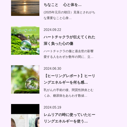
ちなこと 心と体を…
(2025年元旦の朝日）見落とされがち
な重要なこと心身…
2024.09.22
ハートチャクラが伝えてくれた
深く負った心の傷
ハートチャクラの傷と過去世の影響
愛する人をわずか数年の間に、立…
2024.06.30
【ヒーリングレポート】ヒーリ
ングエネルギーを何も感…
乳がんの手術の後、間質性肺炎とむ
くみ、糖尿病をあらわす数値…
2024.05.19
レムリアの時に使っていたヒー
リングエネルギーを使う…