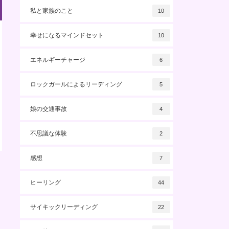
私と家族のこと
10
幸せになるマインドセット
10
エネルギーチャージ
6
ロックガールによるリーディング
5
娘の交通事故
4
不思議な体験
2
感想
7
ヒーリング
44
サイキックリーディング
22