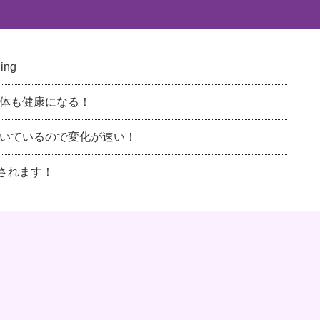
ng
体も健康になる！
いているので変化が速い！
載されます！