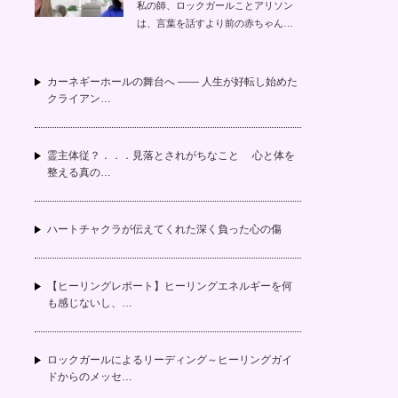
私の師、ロックガールことアリソン
は、言葉を話すより前の赤ちゃん…
カーネギーホールの舞台へ —— 人生が好転し始めた
クライアン…
霊主体従？．．．見落とされがちなこと 心と体を
整える真の…
ハートチャクラが伝えてくれた深く負った心の傷
【ヒーリングレポート】ヒーリングエネルギーを何
も感じないし、…
ロックガールによるリーディング～ヒーリングガイ
ドからのメッセ…