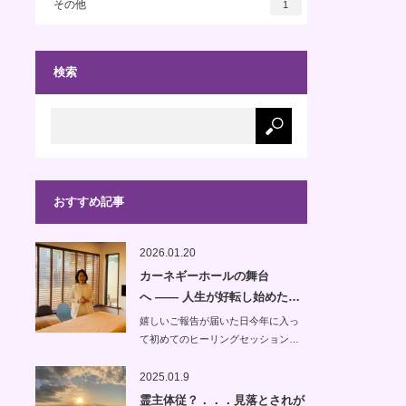
その他
1
検索
おすすめ記事
2026.01.20
カーネギーホールの舞台
へ —— 人生が好転し始めた…
嬉しいご報告が届いた日今年に入っ
て初めてのヒーリングセッション…
2025.01.9
霊主体従？．．．見落とされが